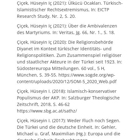
Çiçek, Hüseyin Iç (2021): Ülkücü Ocakları. Türkisch-
Islamistischer Rechtsextremismus, In: EICTP
Research Study, Nr. 2, S. 20.
Çiçek, Hüseyin Iç (2021): Über die Ambivalenzen
des Martyriums. In: Veritas, Jg. 66, Nr. 1., S. 18.
Çiçek, Hüseyin Iç (2020): Die Religionsbehörde
Diyanet im Kontext türkischer Identitäts- und
Religionspolitiken. Zum Zusammenspiel religiöser
und staatlicher Akteure in der Türkei seit 1923. In:
Südostereuropa Mitteilungen. 60 vol., 5 H,
München, S. 39-55. https://www.sogde.org/wp-
content/uploads/2020/12/SOM-5_2020_Web.pdf
Çiçek, Hüseyin I. (2018): Islamisch-konservativer
Populismus der AKP. In: Salzburger Theologische
Zeitschrift, 2018, S. 46-62
https://www.sbg.ac.at/sathz/
Çiçek, Hüseyin I. (2017): Weder Fluch noch Segen.
Die Türkei und die deutsche Einheit. In: Gehler,
Michael u. Graf, Maximilian (Hg.): Europa und die