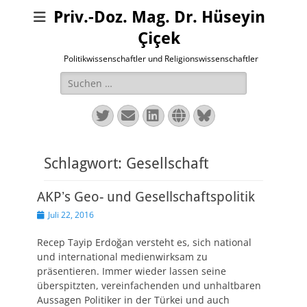
Priv.-Doz. Mag. Dr. Hüseyin
Çiçek
Politikwissenschaftler und Religionswissenschaftler
Suchen
nach:
Twitter
E-
LinkedIn
Website
Bluesky
Mail
Schlagwort:
Gesellschaft
AKPʼs Geo- und Gesellschaftspolitik
Veröffentlicht
Juli 22, 2016
am
Recep Tayip Erdoğan versteht es, sich national
und international medienwirksam zu
präsentieren. Immer wieder lassen seine
überspitzten, vereinfachenden und unhaltbaren
Aussagen Politiker in der Türkei und auch