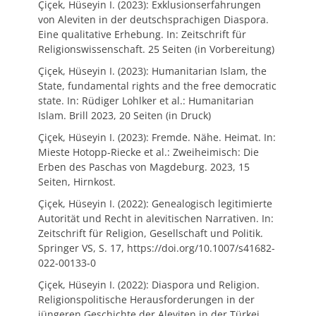
Çiçek, Hüseyin I. (2023): Exklusionserfahrungen
von Aleviten in der deutschsprachigen Diaspora.
Eine qualitative Erhebung. In: Zeitschrift für
Religionswissenschaft. 25 Seiten (in Vorbereitung)
Çiçek, Hüseyin I. (2023): Humanitarian Islam, the
State, fundamental rights and the free democratic
state. In: Rüdiger Lohlker et al.: Humanitarian
Islam. Brill 2023, 20 Seiten (in Druck)
Çiçek, Hüseyin I. (2023): Fremde. Nähe. Heimat. In:
Mieste Hotopp-Riecke et al.: Zweiheimisch: Die
Erben des Paschas von Magdeburg. 2023, 15
Seiten, Hirnkost.
Çiçek, Hüseyin I. (2022): Genealogisch legitimierte
Autorität und Recht in alevitischen Narrativen. In:
Zeitschrift für Religion, Gesellschaft und Politik.
Springer VS, S. 17, https://doi.org/10.1007/s41682-
022-00133-0
Çiçek, Hüseyin I. (2022): Diaspora und Religion.
Religionspolitische Herausforderungen in der
jüngeren Geschichte der Aleviten in der Türkei