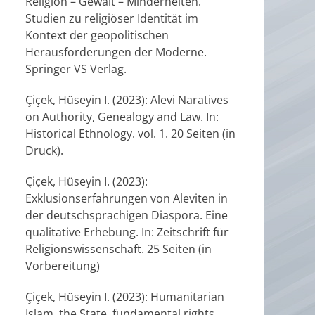
Religion – Gewalt – Minderheiten.
Studien zu religiöser Identität im
Kontext der geopolitischen
Herausforderungen der Moderne.
Springer VS Verlag.
Çiçek, Hüseyin I. (2023): Alevi Naratives
on Authority, Genealogy and Law. In:
Historical Ethnology. vol. 1. 20 Seiten (in
Druck).
Çiçek, Hüseyin I. (2023):
Exklusionserfahrungen von Aleviten in
der deutschsprachigen Diaspora. Eine
qualitative Erhebung. In: Zeitschrift für
Religionswissenschaft. 25 Seiten (in
Vorbereitung)
Çiçek, Hüseyin I. (2023): Humanitarian
Islam, the State, fundamental rights