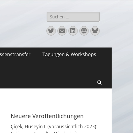
Suchen
nach:
Twitter
E-
LinkedIn
Website
Bluesky
Mail
ssenstransfer
Tagungen & Workshops
Suchen
Neuere Veröffentlichungen
Çiçek, Hüseyin I. (voraussichtlich 2023):