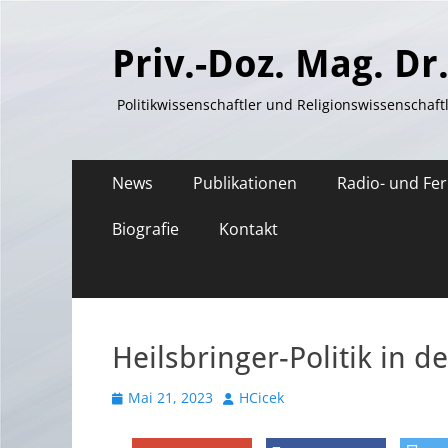
Priv.-Doz. Mag. Dr
Politikwissenschaftler und Religionswissenschaft
Primäres
Zum
News
Publikationen
Radio- und Fe
Inhalt
Menü
springen
Biografie
Kontakt
Heilsbringer-Politik in d
Veröffentlicht
Autor
Mai 21, 2023
HCicek
am