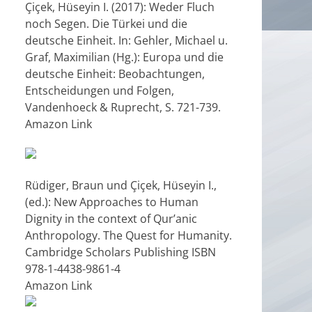
Çiçek, Hüseyin I. (2017): Weder Fluch
noch Segen. Die Türkei und die
deutsche Einheit. In: Gehler, Michael u.
Graf, Maximilian (Hg.): Europa und die
deutsche Einheit: Beobachtungen,
Entscheidungen und Folgen,
Vandenhoeck & Ruprecht, S. 721-739.
Amazon Link
Rüdiger, Braun und Çiçek, Hüseyin I.,
(ed.): New Approaches to Human
Dignity in the context of Qur’anic
Anthropology. The Quest for Humanity.
Cambridge Scholars Publishing ISBN
978-1-4438-9861-4
Amazon Link