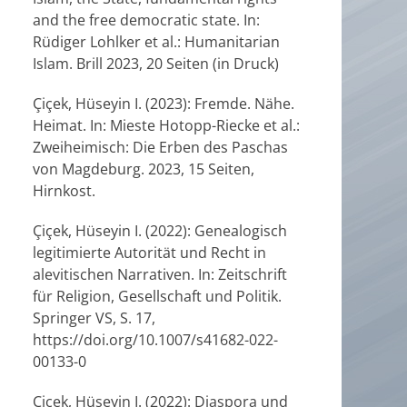
and the free democratic state. In:
Rüdiger Lohlker et al.: Humanitarian
Islam. Brill 2023, 20 Seiten (in Druck)
Çiçek, Hüseyin I. (2023): Fremde. Nähe.
Heimat. In: Mieste Hotopp-Riecke et al.:
Zweiheimisch: Die Erben des Paschas
von Magdeburg. 2023, 15 Seiten,
Hirnkost.
Çiçek, Hüseyin I. (2022): Genealogisch
legitimierte Autorität und Recht in
alevitischen Narrativen. In: Zeitschrift
für Religion, Gesellschaft und Politik.
Springer VS, S. 17,
https://doi.org/10.1007/s41682-022-
00133-0
Çiçek, Hüseyin I. (2022): Diaspora und