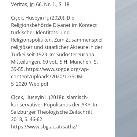
Veritas, Jg. 66, Nr. 1., S. 18.
Çiçek, Hüseyin Iç (2020): Die
Religionsbehörde Diyanet im Kontext
türkischer Identitäts- und
Religionspolitiken. Zum Zusammenspiel
religiöser und staatlicher Akteure in der
Türkei seit 1923. In: Südostereuropa
Mitteilungen. 60 vol., 5 H, München, S.
39-55. https://www.sogde.org/wp-
content/uploads/2020/12/SOM-
5_2020_Web.pdf
Çiçek, Hüseyin I. (2018): Islamisch-
konservativer Populismus der AKP. In:
Salzburger Theologische Zeitschrift,
2018, S. 46-62
https://www.sbg.ac.at/sathz/