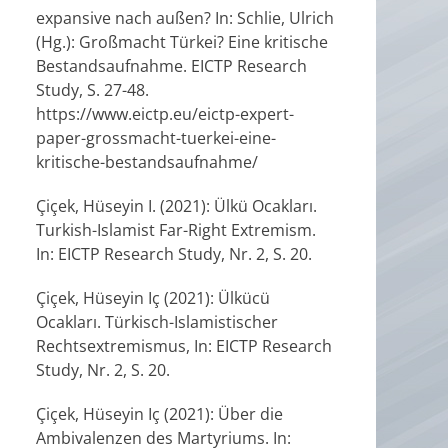
expansive nach außen? In: Schlie, Ulrich
(Hg.): Großmacht Türkei? Eine kritische
Bestandsaufnahme. EICTP Research
Study, S. 27-48.
https://www.eictp.eu/eictp-expert-
paper-grossmacht-tuerkei-eine-
kritische-bestandsaufnahme/
Çiçek, Hüseyin I. (2021): Ülkü Ocakları.
Turkish-Islamist Far-Right Extremism.
In: EICTP Research Study, Nr. 2, S. 20.
Çiçek, Hüseyin Iç (2021): Ülkücü
Ocakları. Türkisch-Islamistischer
Rechtsextremismus, In: EICTP Research
Study, Nr. 2, S. 20.
Çiçek, Hüseyin Iç (2021): Über die
Ambivalenzen des Martyriums. In: