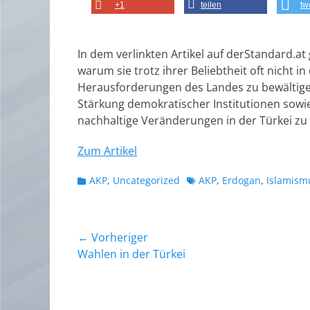
+1
teilen
tw
In dem verlinkten Artikel auf derStandard.at 
warum sie trotz ihrer Beliebtheit oft nicht in
Herausforderungen des Landes zu bewältigen
Stärkung demokratischer Institutionen sowi
nachhaltige Veränderungen in der Türkei zu 
Zum Artikel
Kategorien
Schlagworte
AKP
,
Uncategorized
AKP
,
Erdogan
,
Islamism
Beitragsnavigation
← Vorheriger
Vorheriger
Wahlen in der Türkei
Beitrag: