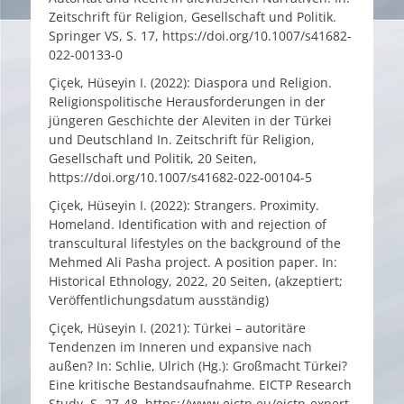
Zeitschrift für Religion, Gesellschaft und Politik.
Springer VS, S. 17, https://doi.org/10.1007/s41682-
022-00133-0
Çiçek, Hüseyin I. (2022): Diaspora und Religion.
Religionspolitische Herausforderungen in der
jüngeren Geschichte der Aleviten in der Türkei
und Deutschland In. Zeitschrift für Religion,
Gesellschaft und Politik, 20 Seiten,
https://doi.org/10.1007/s41682-022-00104-5
Çiçek, Hüseyin I. (2022): Strangers. Proximity.
Homeland. Identification with and rejection of
transcultural lifestyles on the background of the
Mehmed Ali Pasha project. A position paper. In:
Historical Ethnology, 2022, 20 Seiten, (akzeptiert;
Veröffentlichungsdatum ausständig)
Çiçek, Hüseyin I. (2021): Türkei – autoritäre
Tendenzen im Inneren und expansive nach
außen? In: Schlie, Ulrich (Hg.): Großmacht Türkei?
Eine kritische Bestandsaufnahme. EICTP Research
Study, S. 27-48. https://www.eictp.eu/eictp-expert-