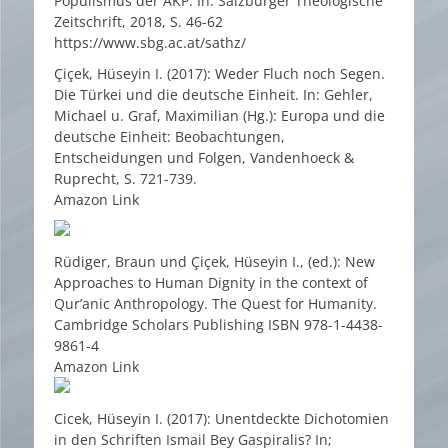
Populismus der AKP. In: Salzburger Theologische
Zeitschrift, 2018, S. 46-62
https://www.sbg.ac.at/sathz/
Çiçek, Hüseyin I. (2017): Weder Fluch noch Segen.
Die Türkei und die deutsche Einheit. In: Gehler,
Michael u. Graf, Maximilian (Hg.): Europa und die
deutsche Einheit: Beobachtungen,
Entscheidungen und Folgen, Vandenhoeck &
Ruprecht, S. 721-739.
Amazon Link
Rüdiger, Braun und Çiçek, Hüseyin I., (ed.): New
Approaches to Human Dignity in the context of
Qur’anic Anthropology. The Quest for Humanity.
Cambridge Scholars Publishing ISBN 978-1-4438-
9861-4
Amazon Link
Cicek, Hüseyin I. (2017): Unentdeckte Dichotomien
in den Schriften Ismail Bey Gaspiralis? In;