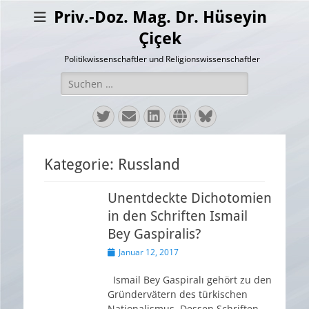
Priv.-Doz. Mag. Dr. Hüseyin
Çiçek
Politikwissenschaftler und Religionswissenschaftler
Suchen
nach:
Twitter
E-
LinkedIn
Website
Bluesky
Mail
Kategorie:
Russland
Unentdeckte Dichotomien
in den Schriften Ismail
Bey Gaspiralis?
Veröffentlicht
Januar 12, 2017
am
Ismail Bey Gaspiralı gehört zu den
Gründervätern des türkischen
Nationalismus. Dessen Schriften