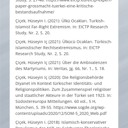
paper-grossmacht-tuerkei-eine-kritische-
bestandsaufnahme/
Çiçek, Hüseyin I. (2021): Ülkü Ocakları. Turkish-
Islamist Far-Right Extremism. In: EICTP Research
Study, Nr. 2, S. 20.
Çiçek, Hüseyin Iç (2021): Ülkücü Ocakları. Türkisch-
Islamistischer Rechtsextremismus, In: EICTP
Research Study, Nr. 2, S. 20.
Çiçek, Hüseyin Iç (2021): Über die Ambivalenzen
des Martyriums. In: Veritas, Jg. 66, Nr. 1., S. 18.
Çiçek, Hüseyin Iç (2020): Die Religionsbehörde
Diyanet im Kontext türkischer Identitäts- und
Religionspolitiken. Zum Zusammenspiel religiöser
und staatlicher Akteure in der Türkei seit 1923. In:
Südostereuropa Mitteilungen. 60 vol., 5 H,
München, S. 39-55. https://www.sogde.org/wp-
content/uploads/2020/12/SOM-5_2020_Web.pdf
Çiçek, Hüseyin I. (2018): Islamisch-konservativer