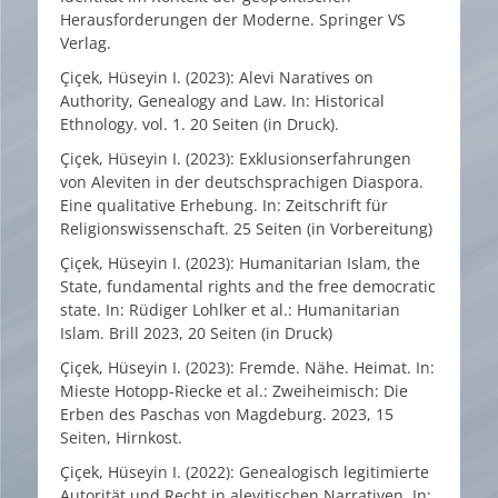
Herausforderungen der Moderne. Springer VS
Verlag.
Çiçek, Hüseyin I. (2023): Alevi Naratives on
Authority, Genealogy and Law. In: Historical
Ethnology. vol. 1. 20 Seiten (in Druck).
Çiçek, Hüseyin I. (2023): Exklusionserfahrungen
von Aleviten in der deutschsprachigen Diaspora.
Eine qualitative Erhebung. In: Zeitschrift für
Religionswissenschaft. 25 Seiten (in Vorbereitung)
Çiçek, Hüseyin I. (2023): Humanitarian Islam, the
State, fundamental rights and the free democratic
state. In: Rüdiger Lohlker et al.: Humanitarian
Islam. Brill 2023, 20 Seiten (in Druck)
Çiçek, Hüseyin I. (2023): Fremde. Nähe. Heimat. In:
Mieste Hotopp-Riecke et al.: Zweiheimisch: Die
Erben des Paschas von Magdeburg. 2023, 15
Seiten, Hirnkost.
Çiçek, Hüseyin I. (2022): Genealogisch legitimierte
Autorität und Recht in alevitischen Narrativen. In: