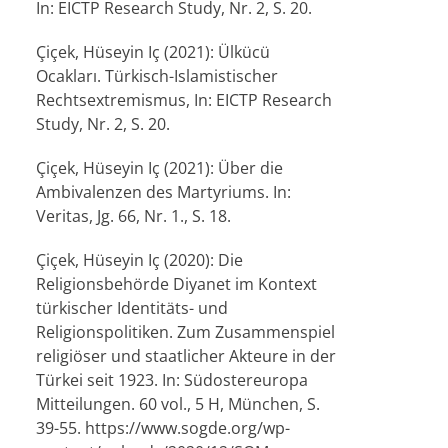
In: EICTP Research Study, Nr. 2, S. 20.
Çiçek, Hüseyin Iç (2021): Ülkücü
Ocakları. Türkisch-Islamistischer
Rechtsextremismus, In: EICTP Research
Study, Nr. 2, S. 20.
Çiçek, Hüseyin Iç (2021): Über die
Ambivalenzen des Martyriums. In:
Veritas, Jg. 66, Nr. 1., S. 18.
Çiçek, Hüseyin Iç (2020): Die
Religionsbehörde Diyanet im Kontext
türkischer Identitäts- und
Religionspolitiken. Zum Zusammenspiel
religiöser und staatlicher Akteure in der
Türkei seit 1923. In: Südostereuropa
Mitteilungen. 60 vol., 5 H, München, S.
39-55. https://www.sogde.org/wp-