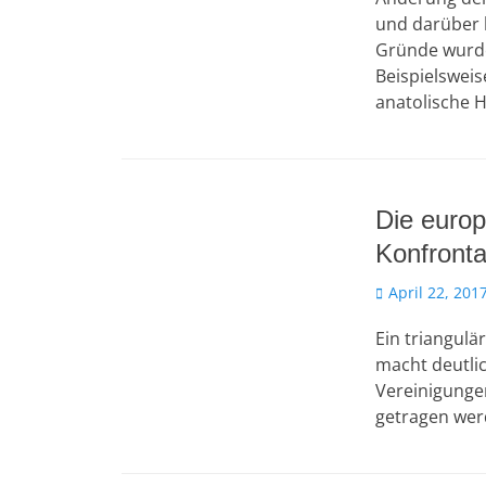
und darüber 
Gründe wurde
Beispielsweis
anatolische H
Die euro
Konfronta
Veröffentlicht
April 22, 201
am
Ein triangulä
macht deutlic
Vereinigunge
getragen wer