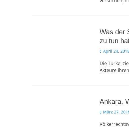
versuchen, di
Was der S
zu tun ha
Veröffentlicht
April 24, 201
am
Die Türkei zi
Akteure ihren
Ankara, W
Veröffentlicht
März 27, 201
am
Völkerrechtsw