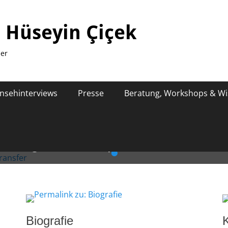
. Hüseyin Çiçek
ler
rnsehinterviews
Presse
Beratung, Workshops & Wi
atung, Workshops & Wissenstran
•
Biografie