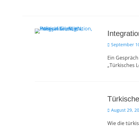
Integratio
Veröffentlicht
September 10
am
Ein Gespräch 
„Türkisches L
Türkische
Veröffentlicht
August 29, 2
am
Wie die türk