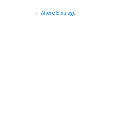
Beitragsnavigation
←
Ältere Beiträge