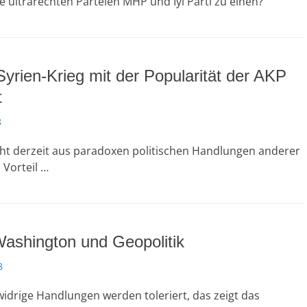
e ultrarechten Parteien MHP und Iyi Parti zu einen?
yrien-Krieg mit der Popularität der AKP
t
8
eht derzeit aus paradoxen politischen Handlungen anderer
 Vorteil …
ashington und Geopolitik
8
idrige Handlungen werden toleriert, das zeigt das