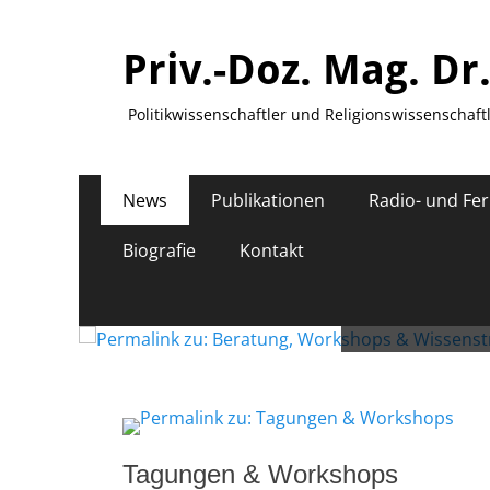
Priv.-Doz. Mag. Dr
Politikwissenschaftler und Religionswissenschaft
Zum
Primäres
News
Publikationen
Radio- und Fe
Inhalt
Menü
springen
Biografie
Kontakt
Ber
Veröffentlicht
am
Von
HCicek
Tagungen & Workshops