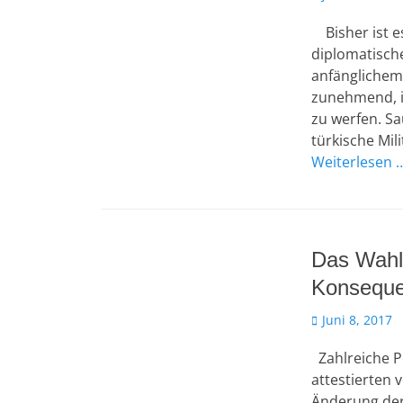
am
Bisher ist es
diplomatisch
anfänglichem 
zunehmend, ih
zu werfen. Sa
türkische Mi
Weiterlesen 
Das Wahlv
Konseque
Veröffentlicht
Juni 8, 2017
am
Zahlreiche Po
attestierten
Änderung der