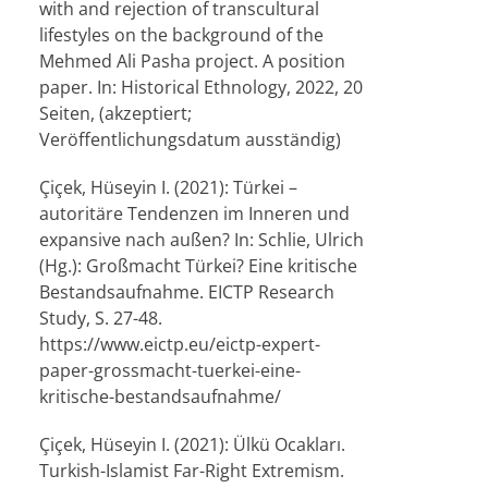
with and rejection of transcultural
lifestyles on the background of the
Mehmed Ali Pasha project. A position
paper. In: Historical Ethnology, 2022, 20
Seiten, (akzeptiert;
Veröffentlichungsdatum ausständig)
Çiçek, Hüseyin I. (2021): Türkei –
autoritäre Tendenzen im Inneren und
expansive nach außen? In: Schlie, Ulrich
(Hg.): Großmacht Türkei? Eine kritische
Bestandsaufnahme. EICTP Research
Study, S. 27-48.
https://www.eictp.eu/eictp-expert-
paper-grossmacht-tuerkei-eine-
kritische-bestandsaufnahme/
Çiçek, Hüseyin I. (2021): Ülkü Ocakları.
Turkish-Islamist Far-Right Extremism.