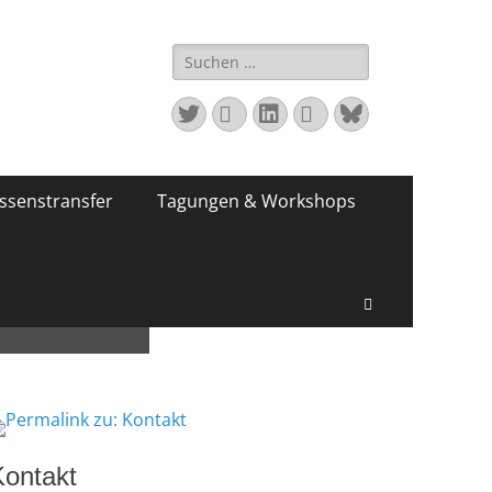
Suchen
nach:
Twitter
E-
LinkedIn
Website
Bluesky
Mail
ssenstransfer
Tagungen & Workshops
sfer
Suchen
Kontakt