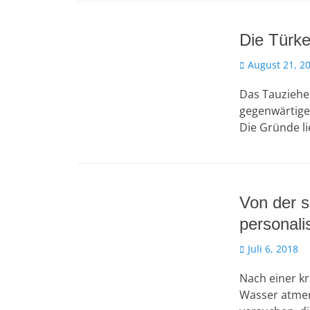
Die Türke
Veröffentlicht
August 21, 2
am
Das Tauziehen
gegenwärtige
Die Gründe li
Von der 
personali
Veröffentlicht
Juli 6, 2018
am
Nach einer kr
Wasser atmen