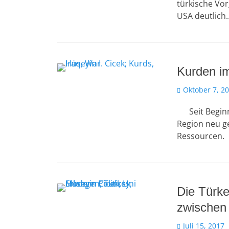
türkische Vor
USA deutlich
Kurden i
Veröffentlicht
Oktober 7, 2
am
Seit Beginn d
Region neu g
Ressourcen.
Die Türke
zwischen
Veröffentlicht
Juli 15, 2017